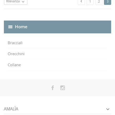
Rilevanza

1
2
3

Home
Bracciali
Orecchini
Collane
AMALÌA
