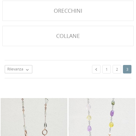
ORECCHINI
COLLANE
Rilevanza

1
2
3
