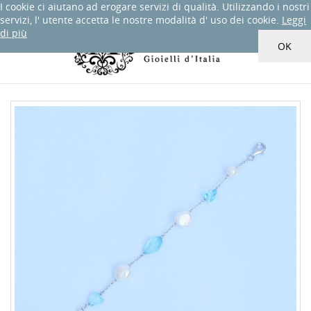
I cookie ci aiutano ad erogare servizi di qualità. Utilizzando i nostri
servizi, l' utente accetta le nostre modalità d' uso dei cookie.
Leggi
di più
0

person
shopping_cart
OK