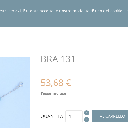
ostri servizi, l' utente accetta le nostre modalità d' uso dei cookie.
L
HINI
COLLANE
CHI SIAMO
BRA 131
53,68 €
Tasse incluse
QUANTITÀ
AL CARRELLO