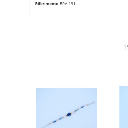
Riferimento
BRA 131
1