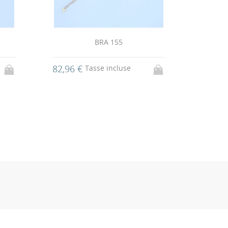
BRA 155
82,96 €
146,4
Tasse incluse